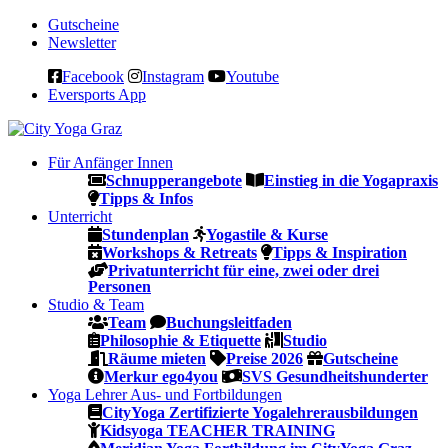
Gutscheine
Newsletter
Facebook
Instagram
Youtube
Eversports App
Für Anfänger
Innen
Schnupperangebote
Einstieg in die Yogapraxis
Tipps & Infos
Unterricht
Stundenplan
Yogastile & Kurse
Workshops & Retreats
Tipps & Inspiration
Privatunterricht für eine, zwei oder drei
Personen
Studio & Team
Team
Buchungsleitfaden
Philosophie & Etiquette
Studio
Räume mieten
Preise 2026
Gutscheine
Merkur ego4you
SVS Gesundheitshunderter
Yoga Lehrer Aus- und Fortbildungen
CityYoga Zertifizierte Yogalehrerausbildungen
Kidsyoga TEACHER TRAINING