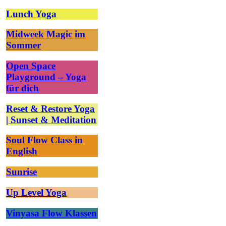
Lunch Yoga
Midweek Magic im
Sommer
Open Space
Playground – Yoga
für dich
Reset & Restore Yoga
| Sunset & Meditation
Soul Flow Class in
English
Sunrise
Up Level Yoga
Vinyasa Flow Klassen