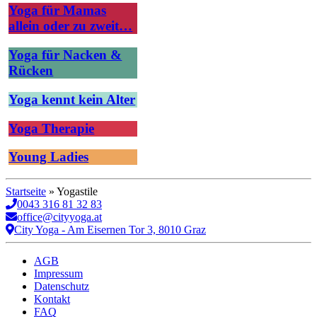
Yoga für Mamas
allein oder zu zweit…
Yoga für Nacken &
Rücken
Yoga kennt kein Alter
Yoga Therapie
Young Ladies
Startseite
»
Yogastile
0043 316 81 32 83
office@cityyoga.at
City Yoga - Am Eisernen Tor 3, 8010 Graz
AGB
Impressum
Datenschutz
Kontakt
FAQ