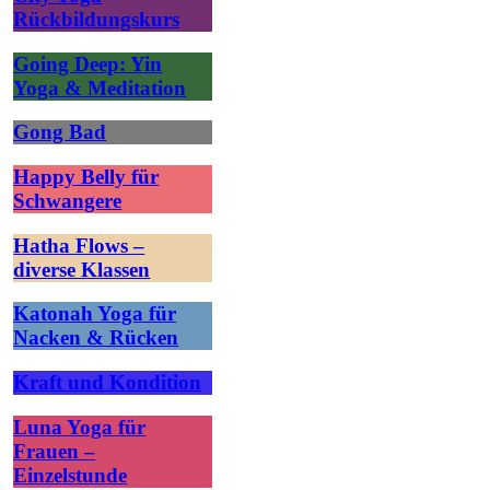
Rückbildungskurs
Going Deep: Yin
Yoga & Meditation
Gong Bad
Happy Belly für
Schwangere
Hatha Flows –
diverse Klassen
Katonah Yoga für
Nacken & Rücken
Kraft und Kondition
Luna Yoga für
Frauen –
Einzelstunde