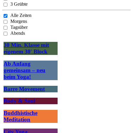
3 Geübte
Alle Zeiten
Morgens
Tagsüber
Abends
30 Min. Klasse mit
eigenem 30′ Block
Ab Anfang
gemeinsam – neu
beim Yoga!
Barre Movement
Body & Soul
Buddhistische
Meditation
City Yoga