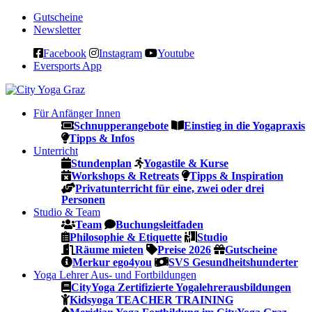
Gutscheine
Newsletter
Facebook
Instagram
Youtube
Eversports App
Für Anfänger
Innen
Schnupperangebote
Einstieg in die Yogapraxis
Tipps & Infos
Unterricht
Stundenplan
Yogastile & Kurse
Workshops & Retreats
Tipps & Inspiration
Privatunterricht für eine, zwei oder drei
Personen
Studio & Team
Team
Buchungsleitfaden
Philosophie & Etiquette
Studio
Räume mieten
Preise 2026
Gutscheine
Merkur ego4you
SVS Gesundheitshunderter
Yoga Lehrer Aus- und Fortbildungen
CityYoga Zertifizierte Yogalehrerausbildungen
Kidsyoga TEACHER TRAINING