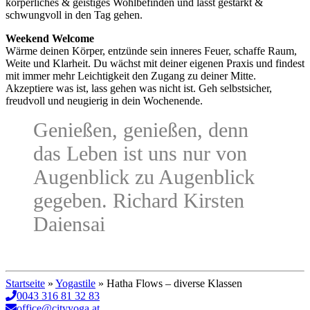
körperliches & geistiges Wohlbefinden und lässt gestärkt &
schwungvoll in den Tag gehen.
Weekend Welcome
Wärme deinen Körper, entzünde sein inneres Feuer, schaffe Raum,
Weite und Klarheit. Du wächst mit deiner eigenen Praxis und findest
mit immer mehr Leichtigkeit den Zugang zu deiner Mitte.
Akzeptiere was ist, lass gehen was nicht ist. Geh selbstsicher,
freudvoll und neugierig in dein Wochenende.
Genießen, genießen, denn
das Leben ist uns nur von
Augenblick zu Augenblick
gegeben. Richard Kirsten
Daiensai
Startseite
»
Yogastile
»
Hatha Flows – diverse Klassen
0043 316 81 32 83
office@cityyoga.at