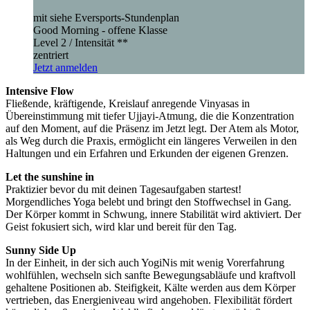
mit siehe Eversports-Stundenplan
Good Morning - offene Klasse
Level 2 / Intensität **
zentriert
Jetzt anmelden
Intensive Flow
Fließende, kräftigende, Kreislauf anregende Vinyasas in
Übereinstimmung mit tiefer Ujjayi-Atmung, die die Konzentration
auf den Moment, auf die Präsenz im Jetzt legt. Der Atem als Motor,
als Weg durch die Praxis, ermöglicht ein längeres Verweilen in den
Haltungen und ein Erfahren und Erkunden der eigenen Grenzen.
Let the sunshine in
Praktizier bevor du mit deinen Tagesaufgaben startest!
Morgendliches Yoga belebt und bringt den Stoffwechsel in Gang.
Der Körper kommt in Schwung, innere Stabilität wird aktiviert. Der
Geist fokusiert sich, wird klar und bereit für den Tag.
Sunny Side Up
In der Einheit, in der sich auch YogiNis mit wenig Vorerfahrung
wohlfühlen, wechseln sich sanfte Bewegungsabläufe und kraftvoll
gehaltene Positionen ab. Steifigkeit, Kälte werden aus dem Körper
vertrieben, das Energieniveau wird angehoben. Flexibilität fördert