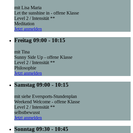
mit Lisa Maria
Let the sunshine in - offene Klasse
Level 2 / Intensität **
Meditation
Jetzt anmelden
Freitag 09:00 - 10:15
mit Tina
Sunny Side Up - offene Klasse
Level 2 / Intensität **
Philosophie
Jetzt anmelden
Samstag 09:00 - 10:15
mit siehe Eversports-Stundenplan
Weekend Welcome - offene Klasse
Level 2 / Intensität **
selbstbewusst
Jetzt anmelden
Sonntag 09:30 - 10:45