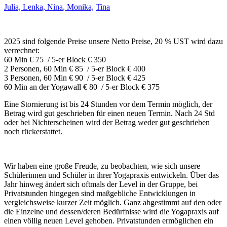
Julia,
Lenka,
Nina
,
Monika,
Tina
2025 sind folgende Preise unsere Netto Preise, 20 % UST wird dazu
verrechnet:
60 Min € 75 / 5-er Block € 350
2 Personen, 60 Min € 85 / 5-er Block € 400
3 Personen, 60 Min € 90 / 5-er Block € 425
60 Min an der Yogawall € 80 / 5-er Block € 375
Eine Stornierung ist bis 24 Stunden vor dem Termin möglich, der
Betrag wird gut geschrieben für einen neuen Termin. Nach 24 Std
oder bei Nichterscheinen wird der Betrag weder gut geschrieben
noch rückerstattet.
Wir haben eine große Freude, zu beobachten, wie sich unsere
Schülerinnen und Schüler in ihrer Yogapraxis entwickeln. Über das
Jahr hinweg ändert sich oftmals der Level in der Gruppe, bei
Privatstunden hingegen sind maßgebliche Entwicklungen in
vergleichsweise kurzer Zeit möglich. Ganz abgestimmt auf den oder
die Einzelne und dessen/deren Bedürfnisse wird die Yogapraxis auf
einen völlig neuen Level gehoben. Privatstunden ermöglichen ein