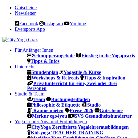
Gutscheine
Newsletter
Facebook
Instagram
Youtube
Eversports App
Für Anfänger
Innen
Schnupperangebote
Einstieg in die Yogapraxis
Tipps & Infos
Unterricht
Stundenplan
Yogastile & Kurse
Workshops & Retreats
Tipps & Inspiration
Privatunterricht für eine, zwei oder drei
Personen
Studio & Team
Team
Buchungsleitfaden
Philosophie & Etiquette
Studio
Räume mieten
Preise 2026
Gutscheine
Merkur ego4you
SVS Gesundheitshunderter
Yoga Lehrer Aus- und Fortbildungen
CityYoga Zertifizierte Yogalehrerausbildungen
Kidsyoga TEACHER TRAINING