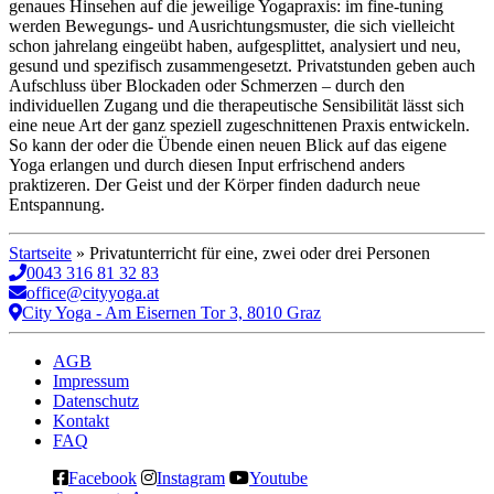
genaues Hinsehen auf die jeweilige Yogapraxis: im fine-tuning
werden Bewegungs- und Ausrichtungsmuster, die sich vielleicht
schon jahrelang eingeübt haben, aufgesplittet, analysiert und neu,
gesund und spezifisch zusammengesetzt. Privatstunden geben auch
Aufschluss über Blockaden oder Schmerzen – durch den
individuellen Zugang und die therapeutische Sensibilität lässt sich
eine neue Art der ganz speziell zugeschnittenen Praxis entwickeln.
So kann der oder die Übende einen neuen Blick auf das eigene
Yoga erlangen und durch diesen Input erfrischend anders
praktizeren. Der Geist und der Körper finden dadurch neue
Entspannung.
Startseite
»
Privatunterricht für eine, zwei oder drei Personen
0043 316 81 32 83
office@cityyoga.at
City Yoga - Am Eisernen Tor 3, 8010 Graz
AGB
Impressum
Datenschutz
Kontakt
FAQ
Facebook
Instagram
Youtube