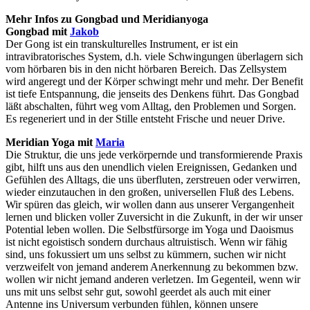
Mehr Infos zu Gongbad und Meridianyoga
Gongbad mit
Jakob
Der Gong ist ein transkulturelles Instrument, er ist ein
intravibratorisches System, d.h. viele Schwingungen überlagern sich
vom hörbaren bis in den nicht hörbaren Bereich. Das Zellsystem
wird angeregt und der Körper schwingt mehr und mehr. Der Benefit
ist tiefe Entspannung, die jenseits des Denkens führt. Das Gongbad
läßt abschalten, führt weg vom Alltag, den Problemen und Sorgen.
Es regeneriert und in der Stille entsteht Frische und neuer Drive.
Meridian Yoga
mit
Maria
Die Struktur, die uns jede verkörpernde und transformierende Praxis
gibt, hilft uns aus den unendlich vielen Ereignissen, Gedanken und
Gefühlen des Alltags, die uns überfluten, zerstreuen oder verwirren,
wieder einzutauchen in den großen, universellen Fluß des Lebens.
Wir spüren das gleich, wir wollen dann aus unserer Vergangenheit
lernen und blicken voller Zuversicht in die Zukunft, in der wir unser
Potential leben wollen.
Die Selbstfürsorge im Yoga und Daoismus
ist nicht egoistisch sondern durchaus altruistisch. Wenn wir fähig
sind, uns fokussiert um uns selbst zu kümmern, suchen wir nicht
verzweifelt von jemand anderem Anerkennung zu bekommen bzw.
wollen wir nicht jemand anderen verletzen. Im Gegenteil, wenn wir
uns mit uns selbst sehr gut, sowohl geerdet als auch mit einer
Antenne ins Universum verbunden fühlen, können unsere