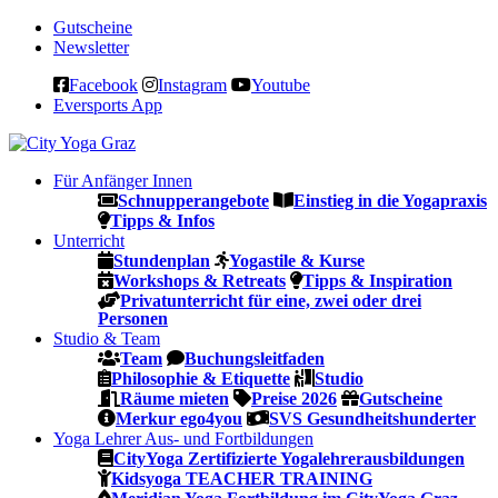
Gutscheine
Newsletter
Facebook
Instagram
Youtube
Eversports App
Für Anfänger
Innen
Schnupperangebote
Einstieg in die Yogapraxis
Tipps & Infos
Unterricht
Stundenplan
Yogastile & Kurse
Workshops & Retreats
Tipps & Inspiration
Privatunterricht für eine, zwei oder drei
Personen
Studio & Team
Team
Buchungsleitfaden
Philosophie & Etiquette
Studio
Räume mieten
Preise 2026
Gutscheine
Merkur ego4you
SVS Gesundheitshunderter
Yoga Lehrer Aus- und Fortbildungen
CityYoga Zertifizierte Yogalehrerausbildungen
Kidsyoga TEACHER TRAINING