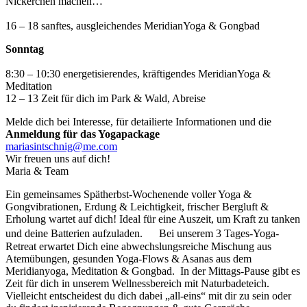
Nickerchen machen…
16 – 18 sanftes, ausgleichendes MeridianYoga & Gongbad
Sonntag
8:30 – 10:30 energetisierendes, kräftigendes MeridianYoga &
Meditation
12 – 13 Zeit für dich im Park & Wald, Abreise
Melde dich bei Interesse, für detailierte Informationen und die
Anmeldung für das Yogapackage
mariasintschnig@me.com
Wir freuen uns auf dich!
Maria & Team
Ein gemeinsames Spätherbst-Wochenende voller Yoga &
Gongvibrationen, Erdung & Leichtigkeit, frischer Bergluft &
Erholung wartet auf dich! Ideal für eine Auszeit, um Kraft zu tanken
und deine Batterien aufzuladen. Bei unserem 3 Tages-Yoga-
Retreat erwartet Dich eine abwechslungsreiche Mischung aus
Atemübungen, gesunden Yoga-Flows & Asanas aus dem
Meridianyoga, Meditation & Gongbad. In der Mittags-Pause gibt es
Zeit für dich in unserem Wellnessbereich mit Naturbadeteich.
Vielleicht entscheidest du dich dabei „all-eins“ mit dir zu sein oder