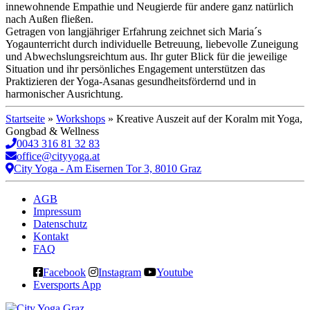
innewohnende Empathie und Neugierde für andere ganz natürlich
nach Außen fließen.
Getragen von langjähriger Erfahrung zeichnet sich Maria´s
Yogaunterricht durch individuelle Betreuung, liebevolle Zuneigung
und Abwechslungsreichtum aus. Ihr guter Blick für die jeweilige
Situation und ihr persönliches Engagement unterstützen das
Praktizieren der Yoga-Asanas gesundheitsfördernd und in
harmonischer Ausrichtung.
Startseite
»
Workshops
»
Kreative Auszeit auf der Koralm mit Yoga,
Gongbad & Wellness
0043 316 81 32 83
office@cityyoga.at
City Yoga - Am Eisernen Tor 3, 8010 Graz
AGB
Impressum
Datenschutz
Kontakt
FAQ
Facebook
Instagram
Youtube
Eversports App