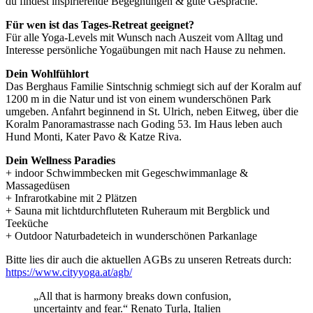
du findest inspirierende Begegnungen & gute Gespräche.
Für wen ist das Tages-Retreat geeignet?
Für alle Yoga-Levels mit Wunsch nach Auszeit vom Alltag und
Interesse persönliche Yogaübungen mit nach Hause zu nehmen.
Dein Wohlfühlort
Das Berghaus Familie Sintschnig schmiegt sich auf der Koralm auf
1200 m in die Natur und ist von einem wunderschönen Park
umgeben. Anfahrt beginnend in St. Ulrich, neben Eitweg, über die
Koralm Panoramastrasse nach Goding 53. Im Haus leben auch
Hund Monti, Kater Pavo & Katze Riva.
Dein Wellness Paradies
+ indoor Schwimmbecken mit Gegeschwimmanlage &
Massagedüsen
+ Infrarotkabine mit 2 Plätzen
+ Sauna mit lichtdurchfluteten Ruheraum mit Bergblick und
Teeküche
+ Outdoor Naturbadeteich in wunderschönen Parkanlage
Bitte lies dir auch die aktuellen AGBs zu unseren Retreats durch:
https://www.cityyoga.at/agb/
„All that is harmony breaks down confusion,
uncertainty and fear.“ Renato Turla, Italien