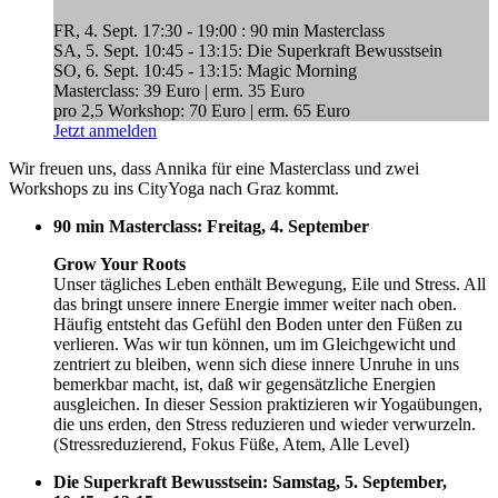
FR, 4. Sept. 17:30 - 19:00 : 90 min Masterclass
SA, 5. Sept. 10:45 - 13:15: Die Superkraft Bewusstsein
SO, 6. Sept. 10:45 - 13:15: Magic Morning
Masterclass: 39 Euro | erm. 35 Euro
pro 2,5 Workshop: 70 Euro | erm. 65 Euro
Jetzt anmelden
Wir freuen uns, dass Annika für eine Masterclass und zwei
Workshops zu ins CityYoga nach Graz kommt.
90 min Masterclass
: Freitag, 4. September
Grow Your Roots
Unser tägliches Leben enthält Bewegung, Eile und Stress. All
das bringt unsere innere Energie immer weiter nach oben.
Häufig entsteht das Gefühl den Boden unter den Füßen zu
verlieren. Was wir tun können, um im Gleichgewicht und
zentriert zu bleiben, wenn sich diese innere Unruhe in uns
bemerkbar macht, ist, daß wir gegensätzliche Energien
ausgleichen. In dieser Session praktizieren wir Yogaübungen,
die uns erden, den Stress reduzieren und wieder verwurzeln.
(Stressreduzierend, Fokus Füße, Atem, Alle Level)
Die Superkraft Bewusstsein
: Samstag, 5. September,