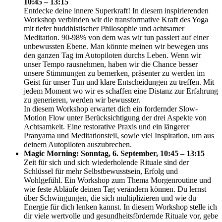
10:45 – 13:15
Entdecke deine innere Superkraft! In diesem inspirierenden
Workshop verbinden wir die transformative Kraft des Yoga
mit tiefer buddhistischer Philosophie und achtsamer
Meditation. 90-98% von dem was wir tun passiert auf einer
unbewussten Ebene. Man könnte meinen wir bewegen uns
den ganzen Tag im Autopiloten durchs Leben. Wenn wir
unser Tempo rausnehmen, haben wir die Chance besser
unsere Stimmungen zu bemerken, präsenter zu werden im
Geist für unser Tun und klare Entscheidungen zu treffen. Mit
jedem Moment wo wir es schaffen eine Distanz zur Erfahrung
zu generieren, werden wir bewusster.
In diesem Workshop erwartet dich ein fordernder Slow-
Motion Flow unter Berücksichtigung der drei Aspekte von
Achtsamkeit. Eine restorative Praxis und ein längerer
Pranyama und Meditationsteil, sowie viel Inspiration, um aus
deinem Autopiloten auszubrechen.
Magic Morning:
Sonntag, 6. September, 10:45 – 13:15
Zeit für sich und sich wiederholende Rituale sind der
Schlüssel für mehr Selbstbewusstsein, Erfolg und
Wohlgefühl. Ein Workshop zum Thema Morgenroutine und
wie feste Abläufe deinen Tag verändern können. Du lernst
über Schwingungen, die sich multiplizieren und wie du
Energie für dich lenken kannst. In diesem Workshop stelle ich
dir viele wertvolle und gesundheitsfördernde Rituale vor, gebe