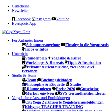
Gutscheine
Newsletter
Facebook
Instagram
Youtube
Eversports App
Für Anfänger
Innen
Schnupperangebote
Einstieg in die Yogapraxis
Tipps & Infos
Unterricht
Stundenplan
Yogastile & Kurse
Workshops & Retreats
Tipps & Inspiration
Privatunterricht für eine, zwei oder drei
Personen
Studio & Team
Team
Buchungsleitfaden
Philosophie & Etiquette
Studio
Räume mieten
Preise 2026
Gutscheine
Merkur ego4you
SVS Gesundheitshunderter
Yoga Lehrer Aus- und Fortbildungen
CityYoga Zertifizierte Yogalehrerausbildungen
Kidsyoga TEACHER TRAINING