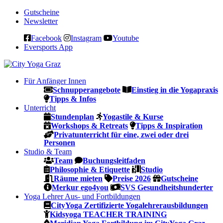
Gutscheine
Newsletter
Facebook
Instagram
Youtube
Eversports App
Für Anfänger
Innen
Schnupperangebote
Einstieg in die Yogapraxis
Tipps & Infos
Unterricht
Stundenplan
Yogastile & Kurse
Workshops & Retreats
Tipps & Inspiration
Privatunterricht für eine, zwei oder drei
Personen
Studio & Team
Team
Buchungsleitfaden
Philosophie & Etiquette
Studio
Räume mieten
Preise 2026
Gutscheine
Merkur ego4you
SVS Gesundheitshunderter
Yoga Lehrer Aus- und Fortbildungen
CityYoga Zertifizierte Yogalehrerausbildungen
Kidsyoga TEACHER TRAINING