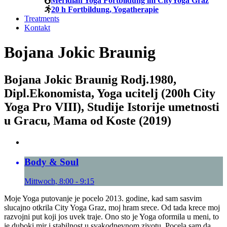
Meridian Yoga Fortbildung im CityYoga Graz
20 h Fortbildung, Yogatherapie
Treatments
Kontakt
Bojana Jokic Braunig
Bojana Jokic Braunig Rodj.1980,
Dipl.Ekonomista, Yoga ucitelj (200h City
Yoga Pro VIII), Studije Istorije umetnosti
u Gracu, Mama od Koste (2019)
Body & Soul
Mittwoch, 8:00 - 9:15
Moje Yoga putovanje je pocelo 2013. godine, kad sam sasvim
slucajno otkrila City Yoga Graz, moj hram srece. Od tada krece moj
razvojni put koji jos uvek traje. Ono sto je Yoga oformila u meni, to
je duboki mir i stabilnost u svakodnevnom zivotu. Pocela sam da