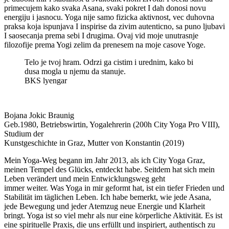
primecujem kako svaka Asana, svaki pokret I dah donosi novu
energiju i jasnocu. Yoga nije samo fizicka aktivnost, vec duhovna
praksa koja ispunjava I inspirise da zivim autenticno, sa puno ljubavi
I saosecanja prema sebi I drugima. Ovaj vid moje unutrasnje
filozofije prema Yogi zelim da prenesem na moje casove Yoge.
Telo je tvoj hram. Odrzi ga cistim i urednim, kako bi
dusa mogla u njemu da stanuje.
BKS lyengar
Bojana Jokic Braunig
Geb.1980, Betriebswirtin, Yogalehrerin (200h City Yoga Pro VIII),
Studium der
Kunstgeschichte in Graz, Mutter von Konstantin (2019)
Mein Yoga-Weg begann im Jahr 2013, als ich City Yoga Graz,
meinen Tempel des Glücks, entdeckt habe. Seitdem hat sich mein
Leben verändert und mein Entwicklungsweg geht
immer weiter. Was Yoga in mir geformt hat, ist ein tiefer Frieden und
Stabilität im täglichen Leben. Ich habe bemerkt, wie jede Asana,
jede Bewegung und jeder Atemzug neue Energie und Klarheit
bringt. Yoga ist so viel mehr als nur eine körperliche Aktivität. Es ist
eine spirituelle Praxis, die uns erfüllt und inspiriert, authentisch zu