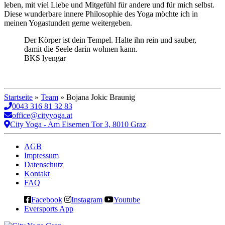
leben, mit viel Liebe und Mitgefühl für andere und für mich selbst.
Diese wunderbare innere Philosophie des Yoga möchte ich in
meinen Yogastunden gerne weitergeben.
Der Körper ist dein Tempel. Halte ihn rein und sauber,
damit die Seele darin wohnen kann.
BKS lyengar
Startseite
»
Team
»
Bojana Jokic Braunig
0043 316 81 32 83
office@cityyoga.at
City Yoga - Am Eisernen Tor 3, 8010 Graz
AGB
Impressum
Datenschutz
Kontakt
FAQ
Facebook
Instagram
Youtube
Eversports App