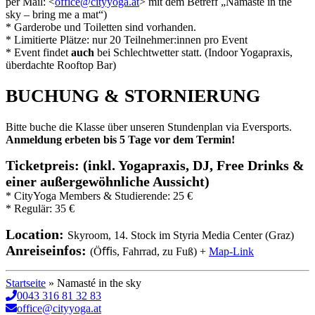
per Mail: <
office@cityyoga.at
> mit dem Betreff „Namasté in the
sky – bring me a mat“)
* Garderobe und Toiletten sind vorhanden.
* Limitierte Plätze: nur 20 Teilnehmer:innen pro Event
* Event findet
auch
bei Schlechtwetter statt. (Indoor Yogapraxis,
überdachte Rooftop Bar)
BUCHUNG & STORNIERUNG
Bitte buche die Klasse über unseren Stundenplan via Eversports.
Anmeldung erbeten bis 5 Tage vor dem Termin!
Ticketpreis: (inkl. Yogapraxis, DJ, Free Drinks &
einer außergewöhnliche Aussicht)
* CityYoga Members & Studierende: 25 €
* Regulär: 35 €
Location:
Skyroom, 14. Stock im Styria Media Center (Graz)
Anreiseinfos:
(Öﬃs, Fahrrad, zu Fuß) +
Map-Link
Startseite
»
Namasté in the sky
0043 316 81 32 83
office@cityyoga.at