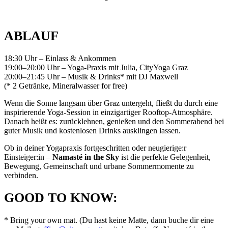
ABLAUF
18:30 Uhr – Einlass & Ankommen
19:00–20:00 Uhr – Yoga-Praxis mit Julia, CityYoga Graz
20:00–21:45 Uhr – Musik & Drinks* mit DJ Maxwell
(* 2 Getränke, Mineralwasser for free)
Wenn die Sonne langsam über Graz untergeht, fließt du durch eine
inspirierende Yoga-Session in einzigartiger Rooftop-Atmosphäre.
Danach heißt es: zurücklehnen, genießen und den Sommerabend bei
guter Musik und kostenlosen Drinks ausklingen lassen.
Ob in deiner Yogapraxis fortgeschritten oder neugierige:r
Einsteiger:in –
Namasté in the Sky
ist die perfekte Gelegenheit,
Bewegung, Gemeinschaft und urbane Sommermomente zu
verbinden.
GOOD TO KNOW:
* Bring your own mat. (Du hast keine Matte, dann buche dir eine