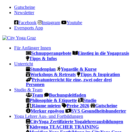
Gutscheine
Newsletter
Facebook
Instagram
Youtube
Eversports App
Für Anfänger
Innen
Schnupperangebote
Einstieg in die Yogapraxis
Tipps & Infos
Unterricht
Stundenplan
Yogastile & Kurse
Workshops & Retreats
Tipps & Inspiration
Privatunterricht für eine, zwei oder drei
Personen
Studio & Team
Team
Buchungsleitfaden
Philosophie & Etiquette
Studio
Räume mieten
Preise 2026
Gutscheine
Merkur ego4you
SVS Gesundheitshunderter
Yoga Lehrer Aus- und Fortbildungen
CityYoga Zertifizierte Yogalehrerausbildungen
Kidsyoga TEACHER TRAINING